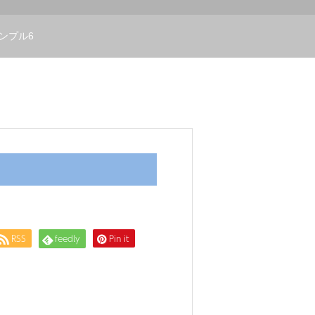
ンプル6
RSS
feedly
Pin it