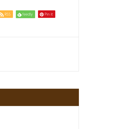
RSS
feedly
Pin it